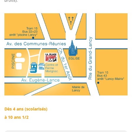
droite).
Dès 4 ans (scolarisés)
à 10 ans 1/2