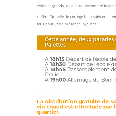
Petits et grands, tous et toutes ont été invité
La fête fût belle, le cortège bien suivi et le 
tous pour votre présence joyeuses.
Cette année, deux parades 
Palettes
A
18h15
Départ de l’école 
A
18h30
Départ de l’école d
A
18h45
Rassemblement des 
Pralie
A
19h00
Allumage du Bonh
La distribution gratuite de 
vin chaud est effectuée par 
quartier.